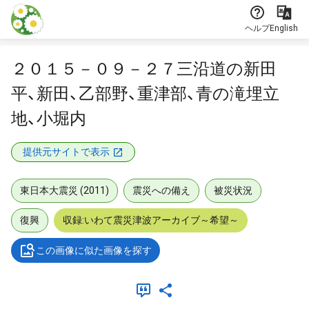
本文に飛ぶ
ヘルプ
English
２０１５－０９－２７三沿道の新田
平、新田、乙部野、重津部、青の滝埋立
地、小堀内
提供元サイトで表示
東日本大震災 (2011)
震災への備え
被災状況
復興
収録:いわて震災津波アーカイブ～希望～
この画像に似た画像を探す