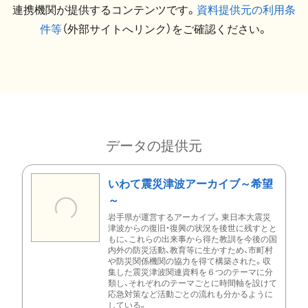
連携機関が提供するコンテンツです。
資料提供元の利用条
件等
（外部サイトへリンク）をご確認ください。
データの提供元
いわて震災津波アーカイブ～希望
～
岩手県が運営するアーカイブ。東日本大震災
津波からの復旧・復興の状況を後世に残すとと
もに、これらの出来事から得た教訓を今後の国
内外の防災活動、教育等に生かすため、市町村
や防災関係機関の協力を得て構築された。収
集した震災津波関連資料を６つのテーマに分
類し、それぞれのテーマごとに時間軸を設けて
応急対策など活動ごとの流れも分かるように
している。