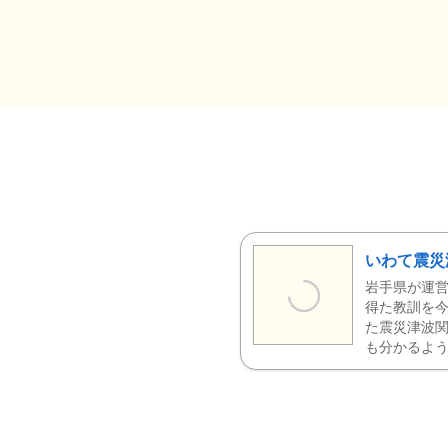
いわて震災
岩手県が運営
得た教訓を今
た震災津波
も分かるよう