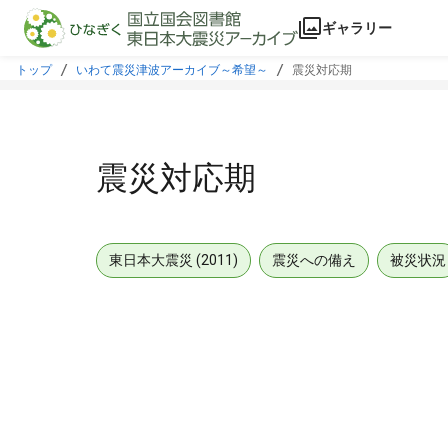
本文に飛ぶ
ギャラリー
トップ
いわて震災津波アーカイブ～希望～
震災対応期
震災対応期
東日本大震災 (2011)
震災への備え
被災状況
メタデータ