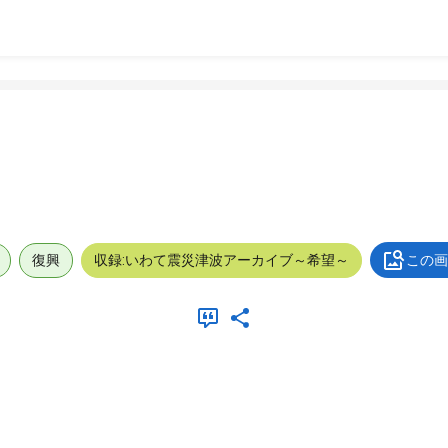
復興
収録:いわて震災津波アーカイブ～希望～
この画