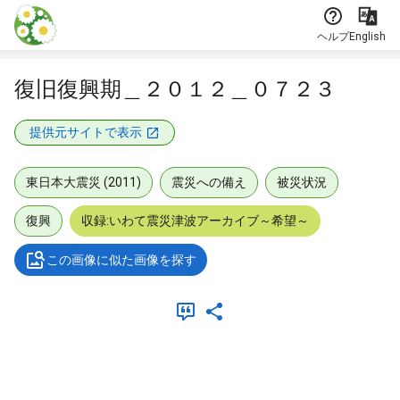
本文に飛ぶ
ヘルプ
English
復旧復興期＿２０１２＿０７２３
提供元サイトで表示
東日本大震災 (2011)
震災への備え
被災状況
復興
収録:いわて震災津波アーカイブ～希望～
この画像に似た画像を探す
メタデータ