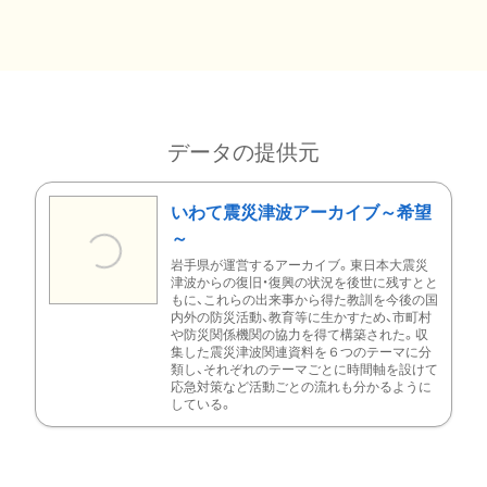
データの提供元
いわて震災津波アーカイブ～希望
～
岩手県が運営するアーカイブ。東日本大震災
津波からの復旧・復興の状況を後世に残すとと
もに、これらの出来事から得た教訓を今後の国
内外の防災活動、教育等に生かすため、市町村
や防災関係機関の協力を得て構築された。収
集した震災津波関連資料を６つのテーマに分
類し、それぞれのテーマごとに時間軸を設けて
応急対策など活動ごとの流れも分かるように
している。