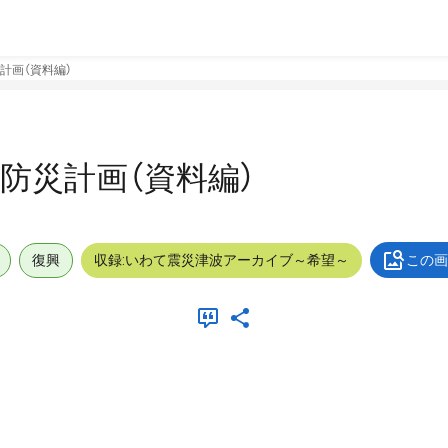
計画（資料編）
防災計画（資料編）
復興
収録:いわて震災津波アーカイブ～希望～
この画