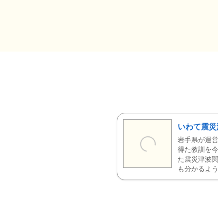
いわて震災
岩手県が運営
得た教訓を今
た震災津波
も分かるよう