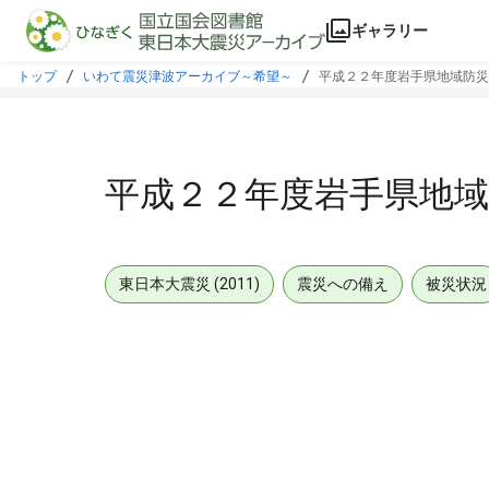
本文に飛ぶ
ギャラリー
トップ
いわて震災津波アーカイブ～希望～
平成２２年度岩手県地域防災
平成２２年度岩手県地域
東日本大震災 (2011)
震災への備え
被災状況
メタデータ