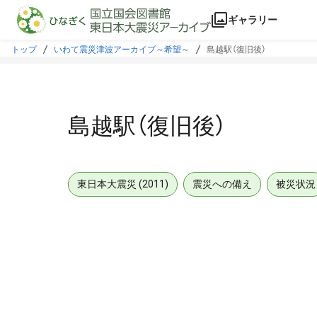
本文に飛ぶ
ギャラリー
トップ
いわて震災津波アーカイブ～希望～
島越駅（復旧後）
島越駅（復旧後）
東日本大震災 (2011)
震災への備え
被災状況
メタデータ