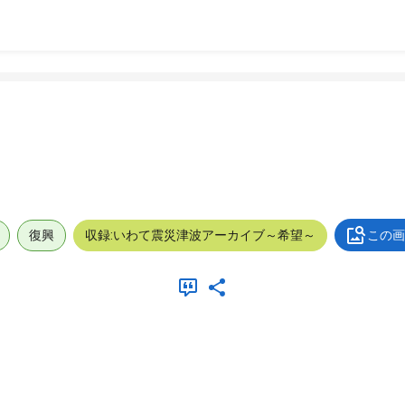
復興
収録:いわて震災津波アーカイブ～希望～
この画