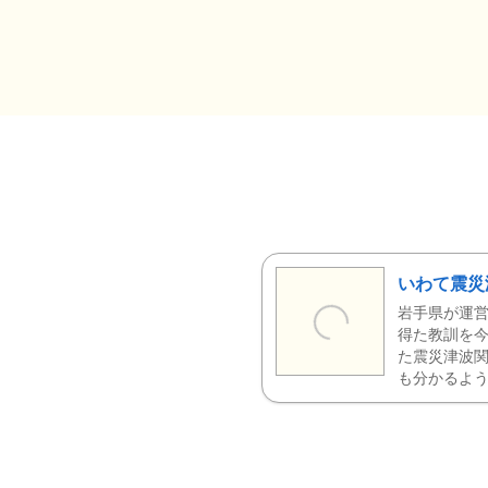
いわて震災
岩手県が運営
得た教訓を今
た震災津波
も分かるよう