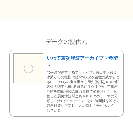
データの提供元
いわて震災津波アーカイブ～希望
～
岩手県が運営するアーカイブ。東日本大震災
津波からの復旧・復興の状況を後世に残すとと
もに、これらの出来事から得た教訓を今後の国
内外の防災活動、教育等に生かすため、市町村
や防災関係機関の協力を得て構築された。収
集した震災津波関連資料を６つのテーマに分
類し、それぞれのテーマごとに時間軸を設けて
応急対策など活動ごとの流れも分かるように
している。