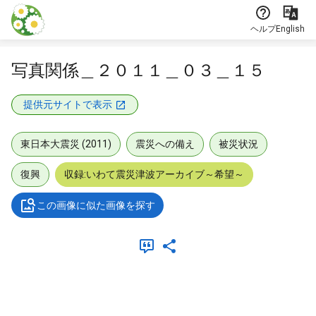
本文に飛ぶ
ヘルプ
English
写真関係＿２０１１＿０３＿１５
提供元サイトで表示
東日本大震災 (2011)
震災への備え
被災状況
復興
収録:いわて震災津波アーカイブ～希望～
この画像に似た画像を探す
メタデータ