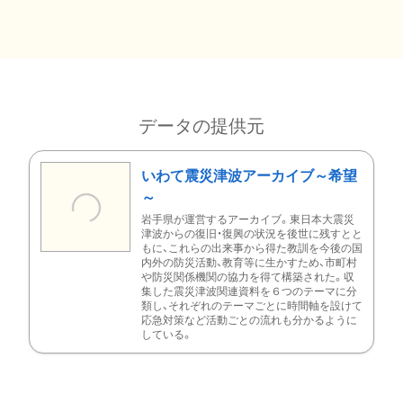
データの提供元
いわて震災津波アーカイブ～希望
～
岩手県が運営するアーカイブ。東日本大震災
津波からの復旧・復興の状況を後世に残すとと
もに、これらの出来事から得た教訓を今後の国
内外の防災活動、教育等に生かすため、市町村
や防災関係機関の協力を得て構築された。収
集した震災津波関連資料を６つのテーマに分
類し、それぞれのテーマごとに時間軸を設けて
応急対策など活動ごとの流れも分かるように
している。