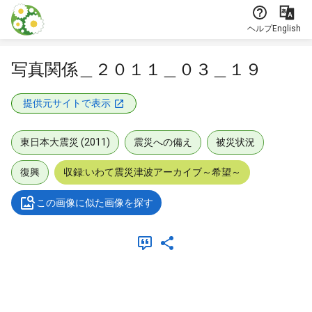
本文に飛ぶ
ヘルプ
English
写真関係＿２０１１＿０３＿１９
提供元サイトで表示
東日本大震災 (2011)
震災への備え
被災状況
復興
収録:いわて震災津波アーカイブ～希望～
この画像に似た画像を探す
メタデータ