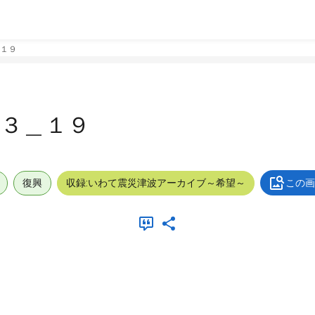
１９
３＿１９
復興
収録:いわて震災津波アーカイブ～希望～
この画