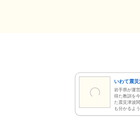
いわて震災
岩手県が運営
得た教訓を今
た震災津波
も分かるよう