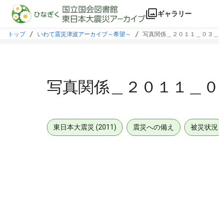
本文に飛ぶ
ギャラリー
トップ
いわて震災津波アーカイブ～希望～
写真関係＿２０１１＿０３＿
写真関係＿２０１１＿０
東日本大震災 (2011)
震災への備え
被災状況
メタデータ