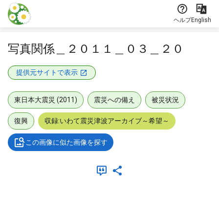
本文に飛ぶ
ヘルプ
English
写真関係＿２０１１＿０３＿２０
提供元サイトで表示
東日本大震災 (2011)
震災への備え
被災状況
復興
収録:いわて震災津波アーカイブ～希望～
この画像に似た画像を探す
メタデータ