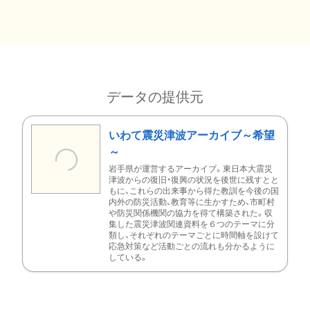
データの提供元
いわて震災津波アーカイブ～希望
～
岩手県が運営するアーカイブ。東日本大震災
津波からの復旧・復興の状況を後世に残すとと
もに、これらの出来事から得た教訓を今後の国
内外の防災活動、教育等に生かすため、市町村
や防災関係機関の協力を得て構築された。収
集した震災津波関連資料を６つのテーマに分
類し、それぞれのテーマごとに時間軸を設けて
応急対策など活動ごとの流れも分かるように
している。