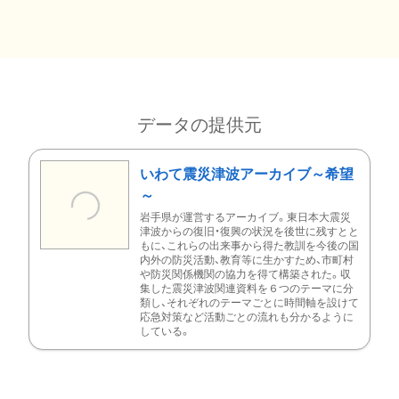
データの提供元
いわて震災津波アーカイブ～希望
～
岩手県が運営するアーカイブ。東日本大震災
津波からの復旧・復興の状況を後世に残すとと
もに、これらの出来事から得た教訓を今後の国
内外の防災活動、教育等に生かすため、市町村
や防災関係機関の協力を得て構築された。収
集した震災津波関連資料を６つのテーマに分
類し、それぞれのテーマごとに時間軸を設けて
応急対策など活動ごとの流れも分かるように
している。