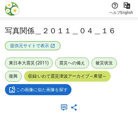
本文に飛ぶ
ヘルプ
English
写真関係＿２０１１＿０４＿１６
提供元サイトで表示
東日本大震災 (2011)
震災への備え
被災状況
復興
収録:いわて震災津波アーカイブ～希望～
この画像に似た画像を探す
メタデータ