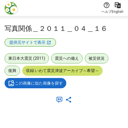
本文に飛ぶ
ヘルプ
English
写真関係＿２０１１＿０４＿１６
提供元サイトで表示
東日本大震災 (2011)
震災への備え
被災状況
復興
収録:いわて震災津波アーカイブ～希望～
この画像に似た画像を探す
メタデータ