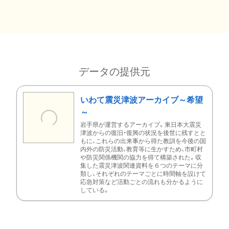
データの提供元
いわて震災津波アーカイブ～希望
～
岩手県が運営するアーカイブ。東日本大震災
津波からの復旧・復興の状況を後世に残すとと
もに、これらの出来事から得た教訓を今後の国
内外の防災活動、教育等に生かすため、市町村
や防災関係機関の協力を得て構築された。収
集した震災津波関連資料を６つのテーマに分
類し、それぞれのテーマごとに時間軸を設けて
応急対策など活動ごとの流れも分かるように
している。