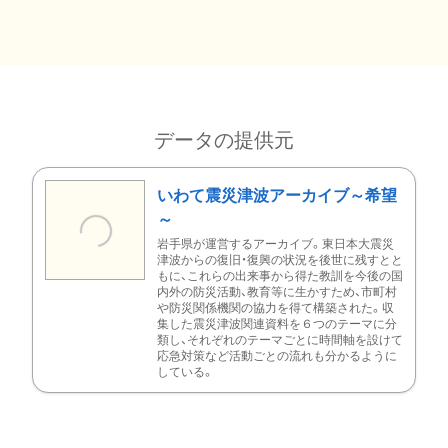
データの提供元
いわて震災津波アーカイブ～希望
～
岩手県が運営するアーカイブ。東日本大震災
津波からの復旧・復興の状況を後世に残すとと
もに、これらの出来事から得た教訓を今後の国
内外の防災活動、教育等に生かすため、市町村
や防災関係機関の協力を得て構築された。収
集した震災津波関連資料を６つのテーマに分
類し、それぞれのテーマごとに時間軸を設けて
応急対策など活動ごとの流れも分かるように
している。