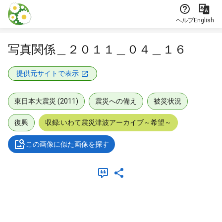
本文に飛ぶ
ヘルプ
English
写真関係＿２０１１＿０４＿１６
提供元サイトで表示
東日本大震災 (2011)
震災への備え
被災状況
復興
収録:いわて震災津波アーカイブ～希望～
この画像に似た画像を探す
メタデータ