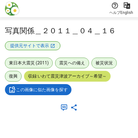
本文に飛ぶ
ヘルプ
English
写真関係＿２０１１＿０４＿１６
提供元サイトで表示
東日本大震災 (2011)
震災への備え
被災状況
復興
収録:いわて震災津波アーカイブ～希望～
この画像に似た画像を探す
メタデータ