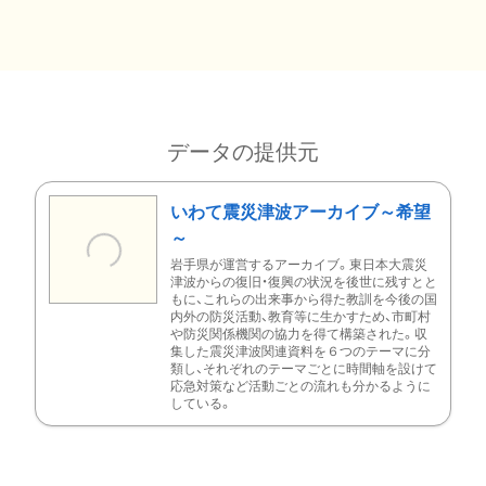
データの提供元
いわて震災津波アーカイブ～希望
～
岩手県が運営するアーカイブ。東日本大震災
津波からの復旧・復興の状況を後世に残すとと
もに、これらの出来事から得た教訓を今後の国
内外の防災活動、教育等に生かすため、市町村
や防災関係機関の協力を得て構築された。収
集した震災津波関連資料を６つのテーマに分
類し、それぞれのテーマごとに時間軸を設けて
応急対策など活動ごとの流れも分かるように
している。