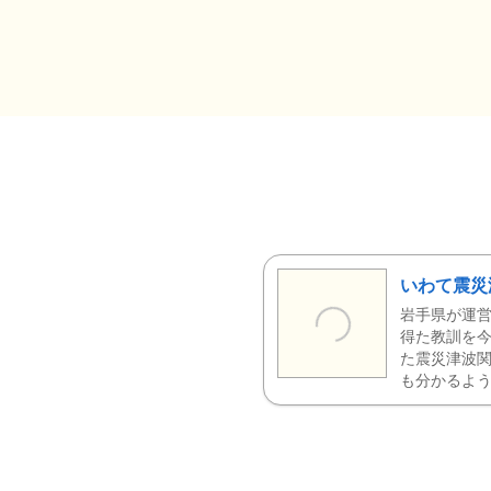
いわて震災
岩手県が運営
得た教訓を今
た震災津波
も分かるよう