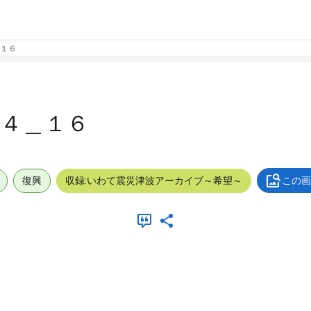
１６
４＿１６
復興
収録:いわて震災津波アーカイブ～希望～
この画