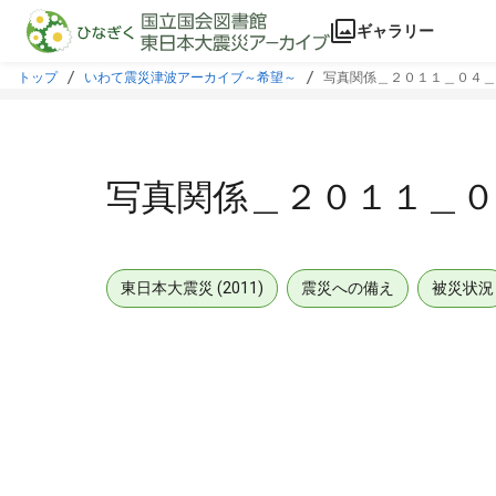
本文に飛ぶ
ギャラリー
トップ
いわて震災津波アーカイブ～希望～
写真関係＿２０１１＿０４＿
写真関係＿２０１１＿０
東日本大震災 (2011)
震災への備え
被災状況
メタデータ