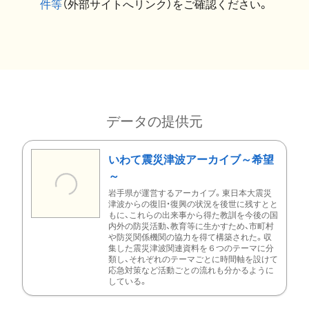
件等
（外部サイトへリンク）をご確認ください。
データの提供元
いわて震災津波アーカイブ～希望
～
岩手県が運営するアーカイブ。東日本大震災
津波からの復旧・復興の状況を後世に残すとと
もに、これらの出来事から得た教訓を今後の国
内外の防災活動、教育等に生かすため、市町村
や防災関係機関の協力を得て構築された。収
集した震災津波関連資料を６つのテーマに分
類し、それぞれのテーマごとに時間軸を設けて
応急対策など活動ごとの流れも分かるように
している。