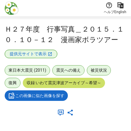
本文に飛ぶ
ヘルプ
English
Ｈ２７年度 行事写真＿２０１５．１
０．１０－１２ 漫画家ボラツアー
提供元サイトで表示
東日本大震災 (2011)
震災への備え
被災状況
復興
収録:いわて震災津波アーカイブ～希望～
この画像に似た画像を探す