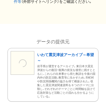
件等
（外部サイトへリンク）をご確認ください。
データの提供元
いわて震災津波アーカイブ～希望
～
岩手県が運営するアーカイブ。東日本大震災
津波からの復旧・復興の状況を後世に残すとと
もに、これらの出来事から得た教訓を今後の国
内外の防災活動、教育等に生かすため、市町村
や防災関係機関の協力を得て構築された。収
集した震災津波関連資料を６つのテーマに分
類し、それぞれのテーマごとに時間軸を設けて
応急対策など活動ごとの流れも分かるように
している。