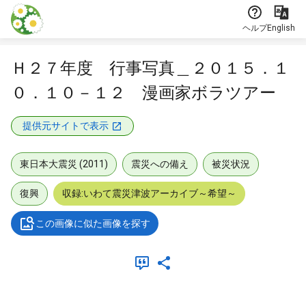
本文に飛ぶ
ヘルプ
English
Ｈ２７年度 行事写真＿２０１５．１
０．１０－１２ 漫画家ボラツアー
提供元サイトで表示
東日本大震災 (2011)
震災への備え
被災状況
復興
収録:いわて震災津波アーカイブ～希望～
この画像に似た画像を探す