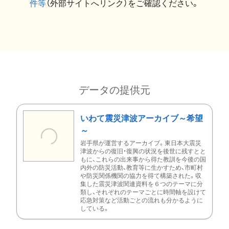
件等
（外部サイトへリンク）をご確認ください。
データの提供元
いわて震災津波アーカイブ～希望
～
岩手県が運営するアーカイブ。東日本大震災
津波からの復旧・復興の状況を後世に残すとと
もに、これらの出来事から得た教訓を今後の国
内外の防災活動、教育等に生かすため、市町村
や防災関係機関の協力を得て構築された。収
集した震災津波関連資料を６つのテーマに分
類し、それぞれのテーマごとに時間軸を設けて
応急対策など活動ごとの流れも分かるように
している。