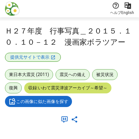
本文に飛ぶ
ヘルプ
English
Ｈ２７年度 行事写真＿２０１５．１
０．１０－１２ 漫画家ボラツアー
提供元サイトで表示
東日本大震災 (2011)
震災への備え
被災状況
復興
収録:いわて震災津波アーカイブ～希望～
この画像に似た画像を探す