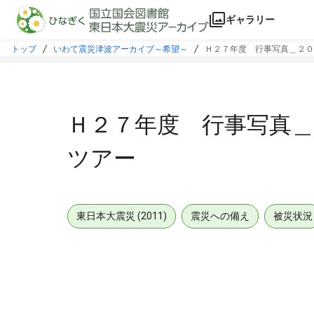
本文に飛ぶ
ギャラリー
トップ
いわて震災津波アーカイブ～希望～
Ｈ２７年度 行事写真＿２０
Ｈ２７年度 行事写真
ツアー
東日本大震災 (2011)
震災への備え
被災状況