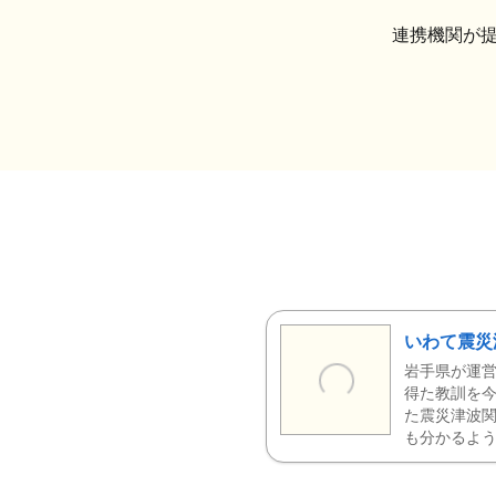
連携機関が
いわて震災
岩手県が運営
得た教訓を今
た震災津波
も分かるよう