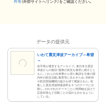
件等
（外部サイトへリンク）をご確認ください。
データの提供元
いわて震災津波アーカイブ～希望
～
岩手県が運営するアーカイブ。東日本大震災
津波からの復旧・復興の状況を後世に残すとと
もに、これらの出来事から得た教訓を今後の国
内外の防災活動、教育等に生かすため、市町村
や防災関係機関の協力を得て構築された。収
集した震災津波関連資料を６つのテーマに分
類し、それぞれのテーマごとに時間軸を設けて
応急対策など活動ごとの流れも分かるように
している。