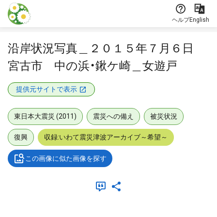
本文に飛ぶ
ヘルプ
English
沿岸状況写真＿２０１５年７月６日
宮古市 中の浜・鍬ケ崎＿女遊戸
提供元サイトで表示
東日本大震災 (2011)
震災への備え
被災状況
復興
収録:いわて震災津波アーカイブ～希望～
この画像に似た画像を探す