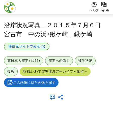
本文に飛ぶ
ヘルプ
English
沿岸状況写真＿２０１５年７月６日
宮古市 中の浜・鍬ケ崎＿鍬ケ崎
提供元サイトで表示
東日本大震災 (2011)
震災への備え
被災状況
復興
収録:いわて震災津波アーカイブ～希望～
この画像に似た画像を探す