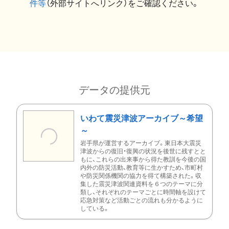
件等
（外部サイトへリンク）をご確認ください。
データの提供元
いわて震災津波アーカイブ～希望
～
岩手県が運営するアーカイブ。東日本大震災
津波からの復旧・復興の状況を後世に残すとと
もに、これらの出来事から得た教訓を今後の国
内外の防災活動、教育等に生かすため、市町村
や防災関係機関の協力を得て構築された。収
集した震災津波関連資料を６つのテーマに分
類し、それぞれのテーマごとに時間軸を設けて
応急対策など活動ごとの流れも分かるように
している。