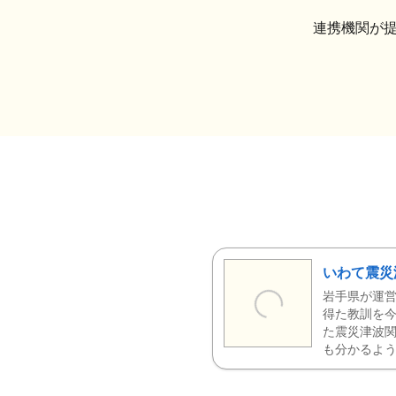
連携機関が
いわて震災
岩手県が運営
得た教訓を今
た震災津波
も分かるよう