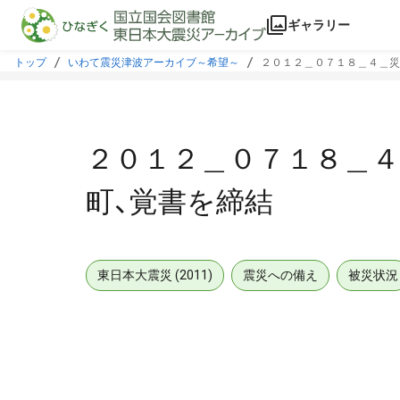
本文に飛ぶ
ギャラリー
トップ
いわて震災津波アーカイブ～希望～
２０１２＿０７１８＿４＿災
２０１２＿０７１８＿
町、覚書を締結
東日本大震災 (2011)
震災への備え
被災状況