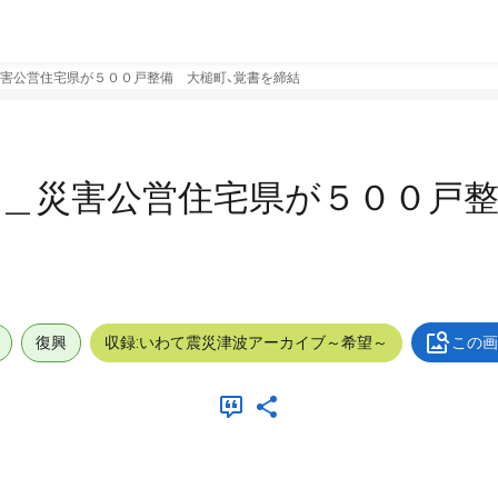
害公営住宅県が５００戸整備 大槌町、覚書を締結
４＿災害公営住宅県が５００戸
復興
収録:いわて震災津波アーカイブ～希望～
この画