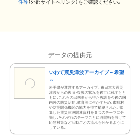
件等
（外部サイトへリンク）をご確認ください。
データの提供元
いわて震災津波アーカイブ～希望
～
岩手県が運営するアーカイブ。東日本大震災
津波からの復旧・復興の状況を後世に残すとと
もに、これらの出来事から得た教訓を今後の国
内外の防災活動、教育等に生かすため、市町村
や防災関係機関の協力を得て構築された。収
集した震災津波関連資料を６つのテーマに分
類し、それぞれのテーマごとに時間軸を設けて
応急対策など活動ごとの流れも分かるように
している。