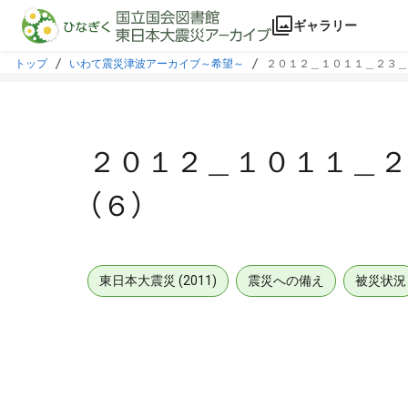
本文に飛ぶ
ギャラリー
トップ
いわて震災津波アーカイブ～希望～
２０１２＿１０１１＿２３＿
２０１２＿１０１１＿
（６）
東日本大震災 (2011)
震災への備え
被災状況