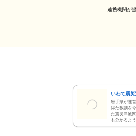
連携機関が
いわて震災
岩手県が運営
得た教訓を今
た震災津波
も分かるよう