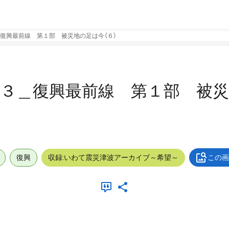
復興最前線 第１部 被災地の足は今（６）
２３＿復興最前線 第１部 被
復興
収録:いわて震災津波アーカイブ～希望～
この画