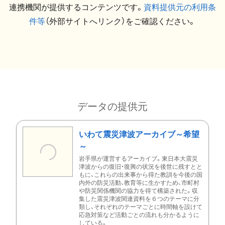
連携機関が提供するコンテンツです。
資料提供元の利用条
件等
（外部サイトへリンク）をご確認ください。
データの提供元
いわて震災津波アーカイブ～希望
～
岩手県が運営するアーカイブ。東日本大震災
津波からの復旧・復興の状況を後世に残すとと
もに、これらの出来事から得た教訓を今後の国
内外の防災活動、教育等に生かすため、市町村
や防災関係機関の協力を得て構築された。収
集した震災津波関連資料を６つのテーマに分
類し、それぞれのテーマごとに時間軸を設けて
応急対策など活動ごとの流れも分かるように
している。