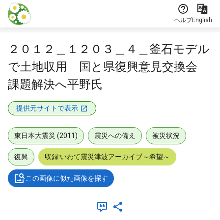
本文に飛ぶ
ヘルプ
English
２０１２＿１２０３＿４＿釜石モデル
で土地収用 国と県復興意見交換会
課題解決へ平野氏
提供元サイトで表示
東日本大震災 (2011)
震災への備え
被災状況
復興
収録:いわて震災津波アーカイブ～希望～
この画像に似た画像を探す