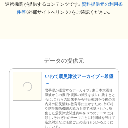
連携機関が提供するコンテンツです。
資料提供元の利用条
件等
（外部サイトへリンク）をご確認ください。
データの提供元
いわて震災津波アーカイブ～希望
～
岩手県が運営するアーカイブ。東日本大震災
津波からの復旧・復興の状況を後世に残すとと
もに、これらの出来事から得た教訓を今後の国
内外の防災活動、教育等に生かすため、市町村
や防災関係機関の協力を得て構築された。収
集した震災津波関連資料を６つのテーマに分
類し、それぞれのテーマごとに時間軸を設けて
応急対策など活動ごとの流れも分かるように
している。