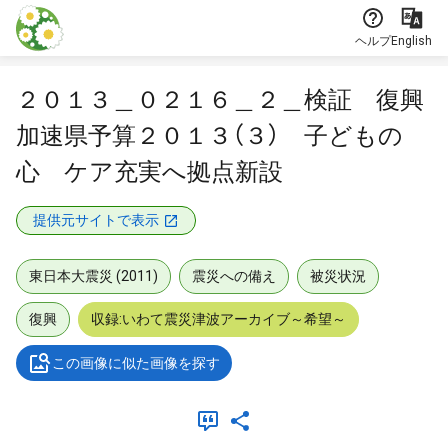
本文に飛ぶ
ヘルプ
English
２０１３＿０２１６＿２＿検証 復興
加速県予算２０１３（３） 子どもの
心 ケア充実へ拠点新設
提供元サイトで表示
東日本大震災 (2011)
震災への備え
被災状況
復興
収録:いわて震災津波アーカイブ～希望～
この画像に似た画像を探す