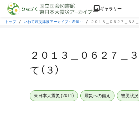
本文に飛ぶ
ギャラリー
トップ
いわて震災津波アーカイブ～希望～
２０１３＿０６２７＿３３＿
２０１３＿０６２７＿
て（３）
東日本大震災 (2011)
震災への備え
被災状況