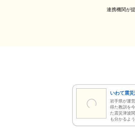
連携機関が
いわて震災
岩手県が運営
得た教訓を今
た震災津波
も分かるよう