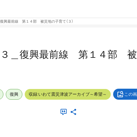
復興最前線 第１４部 被災地の子育て（３）
３３＿復興最前線 第１４部 
復興
収録:いわて震災津波アーカイブ～希望～
この画