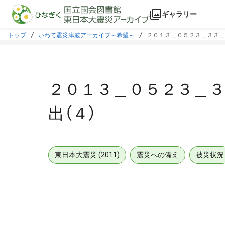
本文に飛ぶ
ギャラリー
トップ
いわて震災津波アーカイブ～希望～
２０１３＿０５２３＿３３＿
２０１３＿０５２３＿
出（４）
東日本大震災 (2011)
震災への備え
被災状況