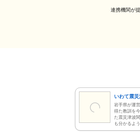
連携機関が
いわて震災
岩手県が運営
得た教訓を今
た震災津波
も分かるよう