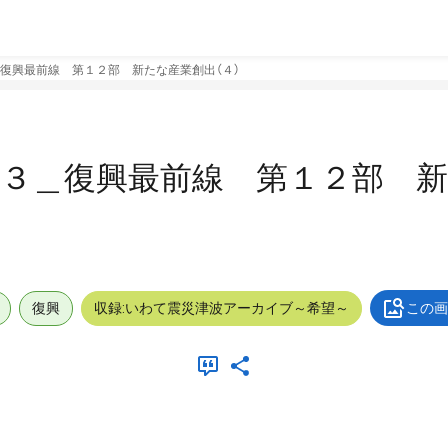
復興最前線 第１２部 新たな産業創出（４）
３３＿復興最前線 第１２部 
復興
収録:いわて震災津波アーカイブ～希望～
この画