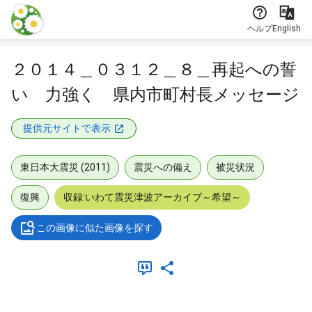
本文に飛ぶ
ヘルプ
English
２０１４＿０３１２＿８＿再起への誓
い 力強く 県内市町村長メッセージ
提供元サイトで表示
東日本大震災 (2011)
震災への備え
被災状況
復興
収録:いわて震災津波アーカイブ～希望～
この画像に似た画像を探す