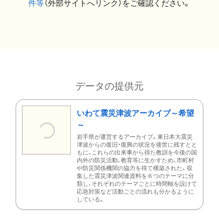
件等
（外部サイトへリンク）をご確認ください。
データの提供元
いわて震災津波アーカイブ～希望
～
岩手県が運営するアーカイブ。東日本大震災
津波からの復旧・復興の状況を後世に残すとと
もに、これらの出来事から得た教訓を今後の国
内外の防災活動、教育等に生かすため、市町村
や防災関係機関の協力を得て構築された。収
集した震災津波関連資料を６つのテーマに分
類し、それぞれのテーマごとに時間軸を設けて
応急対策など活動ごとの流れも分かるように
している。