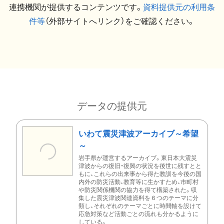
連携機関が提供するコンテンツです。
資料提供元の利用条
件等
（外部サイトへリンク）をご確認ください。
データの提供元
いわて震災津波アーカイブ～希望
～
岩手県が運営するアーカイブ。東日本大震災
津波からの復旧・復興の状況を後世に残すとと
もに、これらの出来事から得た教訓を今後の国
内外の防災活動、教育等に生かすため、市町村
や防災関係機関の協力を得て構築された。収
集した震災津波関連資料を６つのテーマに分
類し、それぞれのテーマごとに時間軸を設けて
応急対策など活動ごとの流れも分かるように
している。