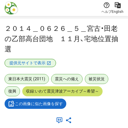
本文に飛ぶ
ヘルプ
English
２０１４＿０６２６＿５＿宮古・田老
の乙部高台団地 １１月、宅地位置抽
選
提供元サイトで表示
東日本大震災 (2011)
震災への備え
被災状況
復興
収録:いわて震災津波アーカイブ～希望～
この画像に似た画像を探す