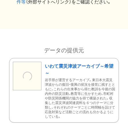
件等
（外部サイトへリンク）をご確認ください。
データの提供元
いわて震災津波アーカイブ～希望
～
岩手県が運営するアーカイブ。東日本大震災
津波からの復旧・復興の状況を後世に残すとと
もに、これらの出来事から得た教訓を今後の国
内外の防災活動、教育等に生かすため、市町村
や防災関係機関の協力を得て構築された。収
集した震災津波関連資料を６つのテーマに分
類し、それぞれのテーマごとに時間軸を設けて
応急対策など活動ごとの流れも分かるように
している。