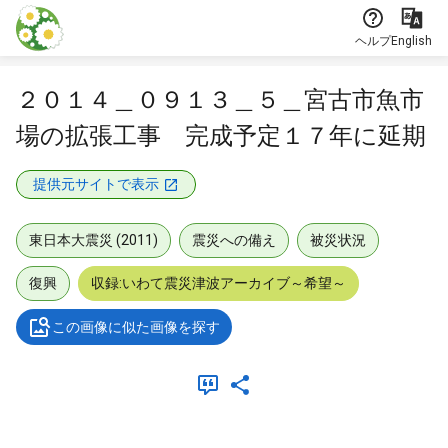
本文に飛ぶ
ヘルプ
English
２０１４＿０９１３＿５＿宮古市魚市
場の拡張工事 完成予定１７年に延期
提供元サイトで表示
東日本大震災 (2011)
震災への備え
被災状況
復興
収録:いわて震災津波アーカイブ～希望～
この画像に似た画像を探す