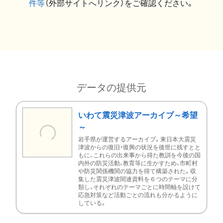
件等
（外部サイトへリンク）をご確認ください。
データの提供元
いわて震災津波アーカイブ～希望
～
岩手県が運営するアーカイブ。東日本大震災
津波からの復旧・復興の状況を後世に残すとと
もに、これらの出来事から得た教訓を今後の国
内外の防災活動、教育等に生かすため、市町村
や防災関係機関の協力を得て構築された。収
集した震災津波関連資料を６つのテーマに分
類し、それぞれのテーマごとに時間軸を設けて
応急対策など活動ごとの流れも分かるように
している。