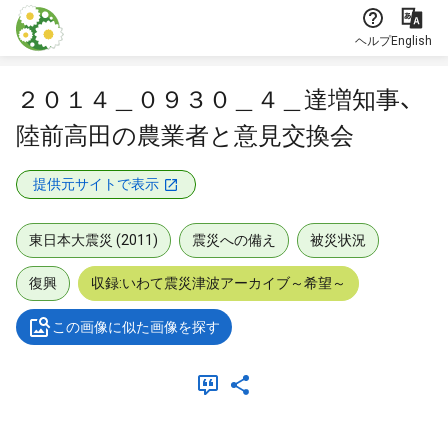
本文に飛ぶ
ヘルプ
English
２０１４＿０９３０＿４＿達増知事、
陸前高田の農業者と意見交換会
提供元サイトで表示
東日本大震災 (2011)
震災への備え
被災状況
復興
収録:いわて震災津波アーカイブ～希望～
この画像に似た画像を探す