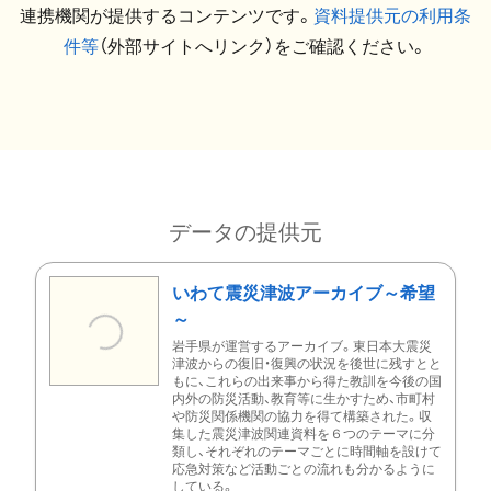
連携機関が提供するコンテンツです。
資料提供元の利用条
件等
（外部サイトへリンク）をご確認ください。
データの提供元
いわて震災津波アーカイブ～希望
～
岩手県が運営するアーカイブ。東日本大震災
津波からの復旧・復興の状況を後世に残すとと
もに、これらの出来事から得た教訓を今後の国
内外の防災活動、教育等に生かすため、市町村
や防災関係機関の協力を得て構築された。収
集した震災津波関連資料を６つのテーマに分
類し、それぞれのテーマごとに時間軸を設けて
応急対策など活動ごとの流れも分かるように
している。