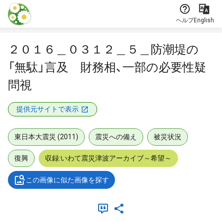
本文に飛ぶ
ヘルプ
English
２０１６＿０３１２＿５＿防潮堤の
「無駄」言及 財務相、一部の必要性疑
問視
提供元サイトで表示
東日本大震災 (2011)
震災への備え
被災状況
復興
収録:いわて震災津波アーカイブ～希望～
この画像に似た画像を探す