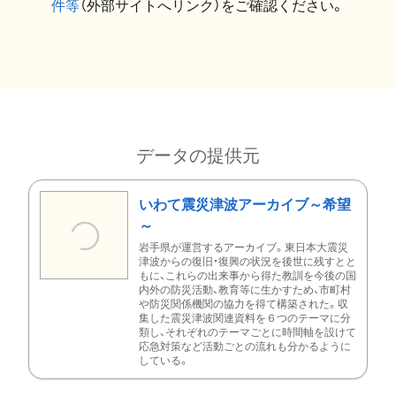
件等
（外部サイトへリンク）をご確認ください。
データの提供元
いわて震災津波アーカイブ～希望
～
岩手県が運営するアーカイブ。東日本大震災
津波からの復旧・復興の状況を後世に残すとと
もに、これらの出来事から得た教訓を今後の国
内外の防災活動、教育等に生かすため、市町村
や防災関係機関の協力を得て構築された。収
集した震災津波関連資料を６つのテーマに分
類し、それぞれのテーマごとに時間軸を設けて
応急対策など活動ごとの流れも分かるように
している。