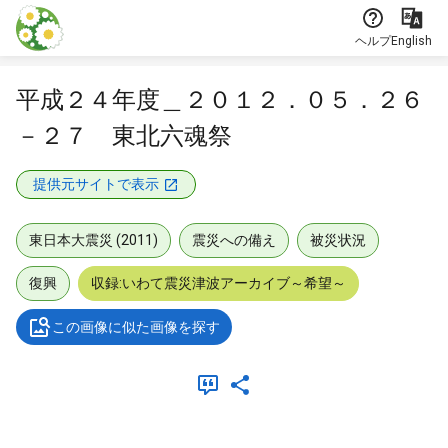
本文に飛ぶ
ヘルプ
English
平成２４年度＿２０１２．０５．２６
－２７ 東北六魂祭
提供元サイトで表示
東日本大震災 (2011)
震災への備え
被災状況
復興
収録:いわて震災津波アーカイブ～希望～
この画像に似た画像を探す