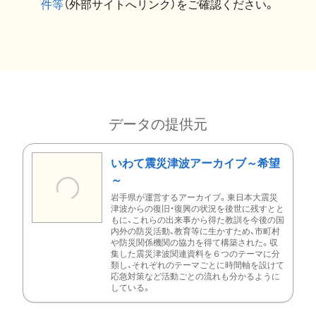
件等
（外部サイトへリンク）をご確認ください。
データの提供元
いわて震災津波アーカイブ～希望
～
岩手県が運営するアーカイブ。東日本大震災
津波からの復旧・復興の状況を後世に残すとと
もに、これらの出来事から得た教訓を今後の国
内外の防災活動、教育等に生かすため、市町村
や防災関係機関の協力を得て構築された。収
集した震災津波関連資料を６つのテーマに分
類し、それぞれのテーマごとに時間軸を設けて
応急対策など活動ごとの流れも分かるように
している。