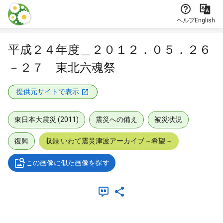
本文に飛ぶ
ヘルプ
English
平成２４年度＿２０１２．０５．２６
－２７ 東北六魂祭
提供元サイトで表示
東日本大震災 (2011)
震災への備え
被災状況
復興
収録:いわて震災津波アーカイブ～希望～
この画像に似た画像を探す