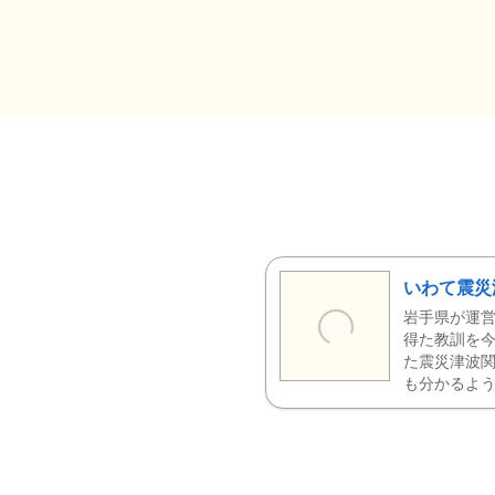
いわて震災
岩手県が運営
得た教訓を今
た震災津波
も分かるよう