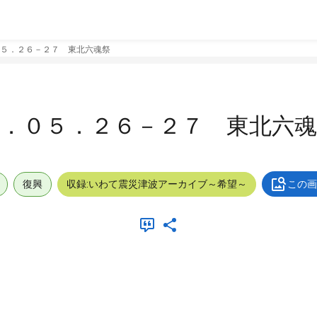
５．２６－２７ 東北六魂祭
．０５．２６－２７ 東北六魂
復興
収録:いわて震災津波アーカイブ～希望～
この画