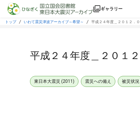
本文に飛ぶ
ギャラリー
トップ
いわて震災津波アーカイブ～希望～
平成２４年度＿２０１２．０
平成２４年度＿２０１２
東日本大震災 (2011)
震災への備え
被災状況
メタデータ