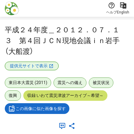
本文に飛ぶ
ヘルプ
English
平成２４年度＿２０１２．０７．１
３ 第４回ＪＣＮ現地会議ｉｎ岩手
（大船渡）
提供元サイトで表示
東日本大震災 (2011)
震災への備え
被災状況
復興
収録:いわて震災津波アーカイブ～希望～
この画像に似た画像を探す