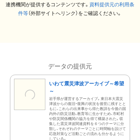
連携機関が提供するコンテンツです。
資料提供元の利用条
件等
（外部サイトへリンク）をご確認ください。
データの提供元
いわて震災津波アーカイブ～希望
～
岩手県が運営するアーカイブ。東日本大震災
津波からの復旧・復興の状況を後世に残すとと
もに、これらの出来事から得た教訓を今後の国
内外の防災活動、教育等に生かすため、市町村
や防災関係機関の協力を得て構築された。収
集した震災津波関連資料を６つのテーマに分
類し、それぞれのテーマごとに時間軸を設けて
応急対策など活動ごとの流れも分かるように
している。