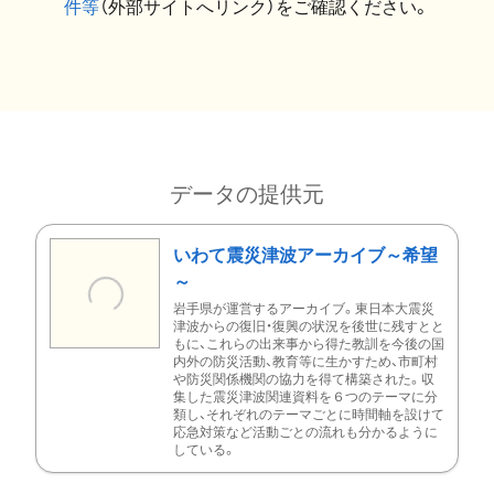
件等
（外部サイトへリンク）をご確認ください。
データの提供元
いわて震災津波アーカイブ～希望
～
岩手県が運営するアーカイブ。東日本大震災
津波からの復旧・復興の状況を後世に残すとと
もに、これらの出来事から得た教訓を今後の国
内外の防災活動、教育等に生かすため、市町村
や防災関係機関の協力を得て構築された。収
集した震災津波関連資料を６つのテーマに分
類し、それぞれのテーマごとに時間軸を設けて
応急対策など活動ごとの流れも分かるように
している。