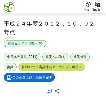
本文に飛ぶ
ヘルプ
English
平成２４年度２０１２．１０．０２
野点
提供元サイトで表示
東日本大震災 (2011)
震災への備え
被災状況
復興
収録:いわて震災津波アーカイブ～希望～
この画像に似た画像を探す