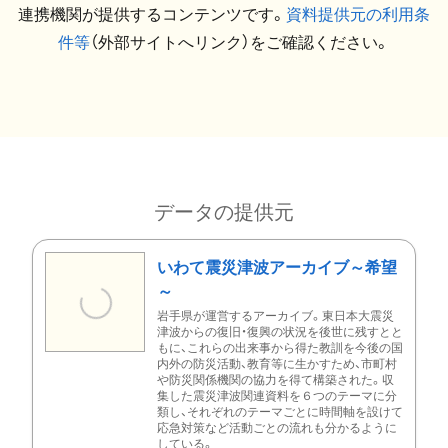
連携機関が提供するコンテンツです。
資料提供元の利用条
件等
（外部サイトへリンク）をご確認ください。
データの提供元
いわて震災津波アーカイブ～希望
～
岩手県が運営するアーカイブ。東日本大震災
津波からの復旧・復興の状況を後世に残すとと
もに、これらの出来事から得た教訓を今後の国
内外の防災活動、教育等に生かすため、市町村
や防災関係機関の協力を得て構築された。収
集した震災津波関連資料を６つのテーマに分
類し、それぞれのテーマごとに時間軸を設けて
応急対策など活動ごとの流れも分かるように
している。