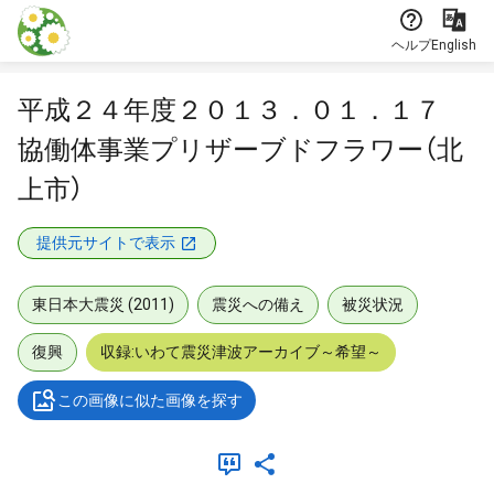
本文に飛ぶ
ヘルプ
English
平成２４年度２０１３．０１．１７
協働体事業プリザーブドフラワー（北
上市）
提供元サイトで表示
東日本大震災 (2011)
震災への備え
被災状況
復興
収録:いわて震災津波アーカイブ～希望～
この画像に似た画像を探す