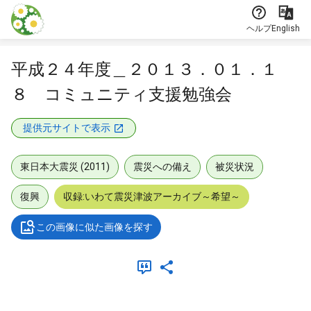
本文に飛ぶ
ヘルプ
English
平成２４年度＿２０１３．０１．１
８ コミュニティ支援勉強会
提供元サイトで表示
東日本大震災 (2011)
震災への備え
被災状況
復興
収録:いわて震災津波アーカイブ～希望～
この画像に似た画像を探す