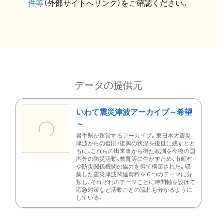
件等
（外部サイトへリンク）をご確認ください。
データの提供元
いわて震災津波アーカイブ～希望
～
岩手県が運営するアーカイブ。東日本大震災
津波からの復旧・復興の状況を後世に残すとと
もに、これらの出来事から得た教訓を今後の国
内外の防災活動、教育等に生かすため、市町村
や防災関係機関の協力を得て構築された。収
集した震災津波関連資料を６つのテーマに分
類し、それぞれのテーマごとに時間軸を設けて
応急対策など活動ごとの流れも分かるように
している。