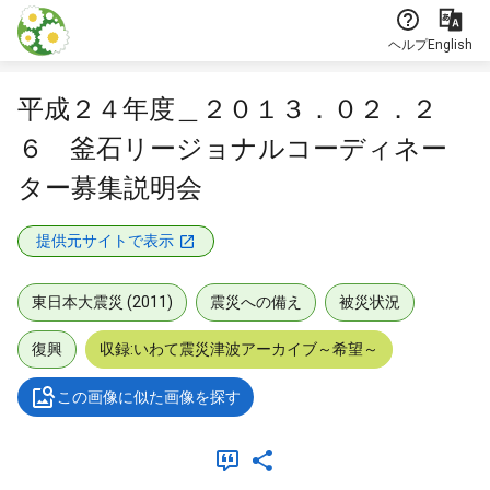
本文に飛ぶ
ヘルプ
English
平成２４年度＿２０１３．０２．２
６ 釜石リージョナルコーディネー
ター募集説明会
提供元サイトで表示
東日本大震災 (2011)
震災への備え
被災状況
復興
収録:いわて震災津波アーカイブ～希望～
この画像に似た画像を探す