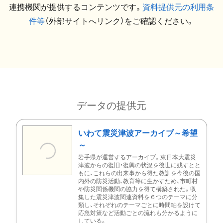
連携機関が提供するコンテンツです。
資料提供元の利用条
件等
（外部サイトへリンク）をご確認ください。
データの提供元
いわて震災津波アーカイブ～希望
～
岩手県が運営するアーカイブ。東日本大震災
津波からの復旧・復興の状況を後世に残すとと
もに、これらの出来事から得た教訓を今後の国
内外の防災活動、教育等に生かすため、市町村
や防災関係機関の協力を得て構築された。収
集した震災津波関連資料を６つのテーマに分
類し、それぞれのテーマごとに時間軸を設けて
応急対策など活動ごとの流れも分かるように
している。