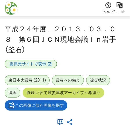
本文に飛ぶ
ヘルプ
English
平成２４年度＿２０１３．０３．０
８ 第６回ＪＣＮ現地会議ｉｎ岩手
（釜石）
提供元サイトで表示
東日本大震災 (2011)
震災への備え
被災状況
復興
収録:いわて震災津波アーカイブ～希望～
この画像に似た画像を探す