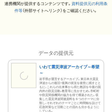
連携機関が提供するコンテンツです。
資料提供元の利用条
件等
（外部サイトへリンク）をご確認ください。
データの提供元
いわて震災津波アーカイブ～希望
～
岩手県が運営するアーカイブ。東日本大震災
津波からの復旧・復興の状況を後世に残すとと
もに、これらの出来事から得た教訓を今後の国
内外の防災活動、教育等に生かすため、市町村
や防災関係機関の協力を得て構築された。収
集した震災津波関連資料を６つのテーマに分
類し、それぞれのテーマごとに時間軸を設けて
応急対策など活動ごとの流れも分かるように
している。