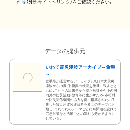
件等
（外部サイトへリンク）をご確認ください。
データの提供元
いわて震災津波アーカイブ～希望
～
岩手県が運営するアーカイブ。東日本大震災
津波からの復旧・復興の状況を後世に残すとと
もに、これらの出来事から得た教訓を今後の国
内外の防災活動、教育等に生かすため、市町村
や防災関係機関の協力を得て構築された。収
集した震災津波関連資料を６つのテーマに分
類し、それぞれのテーマごとに時間軸を設けて
応急対策など活動ごとの流れも分かるように
している。