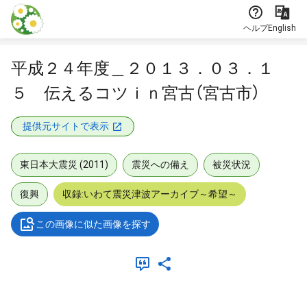
本文に飛ぶ
ヘルプ
English
平成２４年度＿２０１３．０３．１
５ 伝えるコツｉｎ宮古（宮古市）
提供元サイトで表示
東日本大震災 (2011)
震災への備え
被災状況
復興
収録:いわて震災津波アーカイブ～希望～
この画像に似た画像を探す