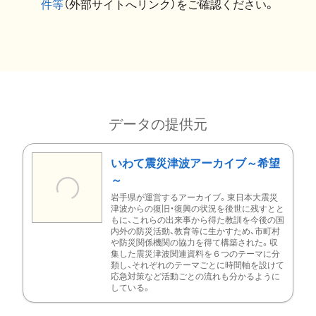
件等
（外部サイトへリンク）をご確認ください。
データの提供元
いわて震災津波アーカイブ～希望
～
岩手県が運営するアーカイブ。東日本大震災
津波からの復旧・復興の状況を後世に残すとと
もに、これらの出来事から得た教訓を今後の国
内外の防災活動、教育等に生かすため、市町村
や防災関係機関の協力を得て構築された。収
集した震災津波関連資料を６つのテーマに分
類し、それぞれのテーマごとに時間軸を設けて
応急対策など活動ごとの流れも分かるように
している。