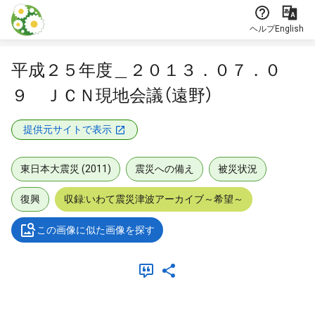
本文に飛ぶ
ヘルプ
English
平成２５年度＿２０１３．０７．０
９ ＪＣＮ現地会議（遠野）
提供元サイトで表示
東日本大震災 (2011)
震災への備え
被災状況
復興
収録:いわて震災津波アーカイブ～希望～
この画像に似た画像を探す