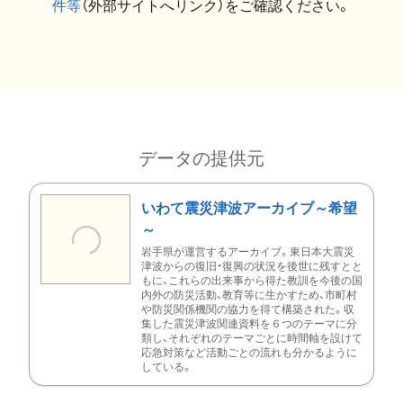
件等
（外部サイトへリンク）をご確認ください。
データの提供元
いわて震災津波アーカイブ～希望
～
岩手県が運営するアーカイブ。東日本大震災
津波からの復旧・復興の状況を後世に残すとと
もに、これらの出来事から得た教訓を今後の国
内外の防災活動、教育等に生かすため、市町村
や防災関係機関の協力を得て構築された。収
集した震災津波関連資料を６つのテーマに分
類し、それぞれのテーマごとに時間軸を設けて
応急対策など活動ごとの流れも分かるように
している。