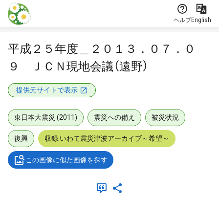
本文に飛ぶ
ヘルプ
English
平成２５年度＿２０１３．０７．０
９ ＪＣＮ現地会議（遠野）
提供元サイトで表示
東日本大震災 (2011)
震災への備え
被災状況
復興
収録:いわて震災津波アーカイブ～希望～
この画像に似た画像を探す