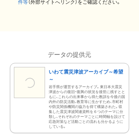
件等
（外部サイトへリンク）をご確認ください。
データの提供元
いわて震災津波アーカイブ～希望
～
岩手県が運営するアーカイブ。東日本大震災
津波からの復旧・復興の状況を後世に残すとと
もに、これらの出来事から得た教訓を今後の国
内外の防災活動、教育等に生かすため、市町村
や防災関係機関の協力を得て構築された。収
集した震災津波関連資料を６つのテーマに分
類し、それぞれのテーマごとに時間軸を設けて
応急対策など活動ごとの流れも分かるように
している。