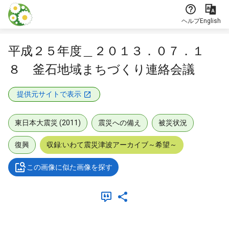
本文に飛ぶ
ヘルプ
English
平成２５年度＿２０１３．０７．１
８ 釜石地域まちづくり連絡会議
提供元サイトで表示
東日本大震災 (2011)
震災への備え
被災状況
復興
収録:いわて震災津波アーカイブ～希望～
この画像に似た画像を探す