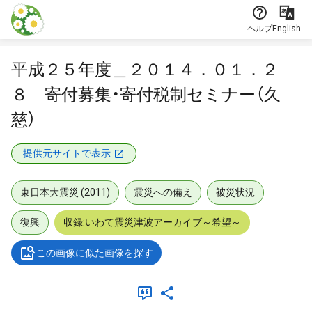
本文に飛ぶ
ヘルプ
English
平成２５年度＿２０１４．０１．２
８ 寄付募集・寄付税制セミナー（久
慈）
提供元サイトで表示
東日本大震災 (2011)
震災への備え
被災状況
復興
収録:いわて震災津波アーカイブ～希望～
この画像に似た画像を探す