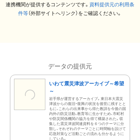
連携機関が提供するコンテンツです。
資料提供元の利用条
件等
（外部サイトへリンク）をご確認ください。
データの提供元
いわて震災津波アーカイブ～希望
～
岩手県が運営するアーカイブ。東日本大震災
津波からの復旧・復興の状況を後世に残すとと
もに、これらの出来事から得た教訓を今後の国
内外の防災活動、教育等に生かすため、市町村
や防災関係機関の協力を得て構築された。収
集した震災津波関連資料を６つのテーマに分
類し、それぞれのテーマごとに時間軸を設けて
応急対策など活動ごとの流れも分かるように
している。