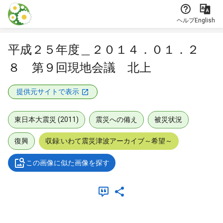
本文に飛ぶ
ヘルプ
English
平成２５年度＿２０１４．０１．２
８ 第９回現地会議 北上
提供元サイトで表示
東日本大震災 (2011)
震災への備え
被災状況
復興
収録:いわて震災津波アーカイブ～希望～
この画像に似た画像を探す