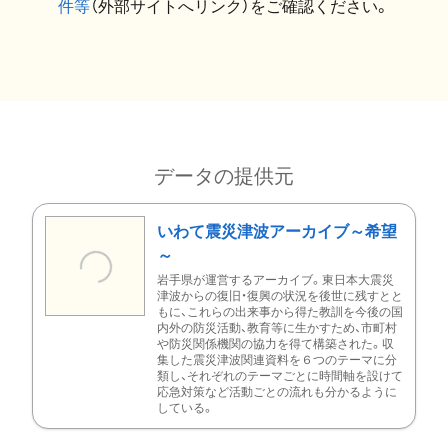
件等
（外部サイトへリンク）をご確認ください。
データの提供元
いわて震災津波アーカイブ～希望
～
岩手県が運営するアーカイブ。東日本大震災
津波からの復旧・復興の状況を後世に残すとと
もに、これらの出来事から得た教訓を今後の国
内外の防災活動、教育等に生かすため、市町村
や防災関係機関の協力を得て構築された。収
集した震災津波関連資料を６つのテーマに分
類し、それぞれのテーマごとに時間軸を設けて
応急対策など活動ごとの流れも分かるように
している。