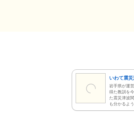
いわて震災
岩手県が運営
得た教訓を今
た震災津波
も分かるよう