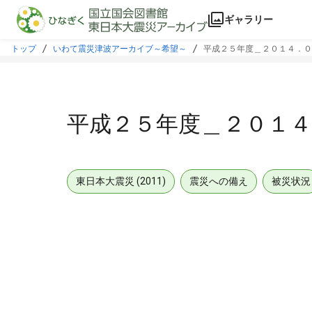
本文に飛ぶ
ギャラリー
トップ
いわて震災津波アーカイブ～希望～
平成２５年度＿２０１４．０
平成２５年度＿２０１
東日本大震災 (2011)
震災への備え
被災状況
メタデータ