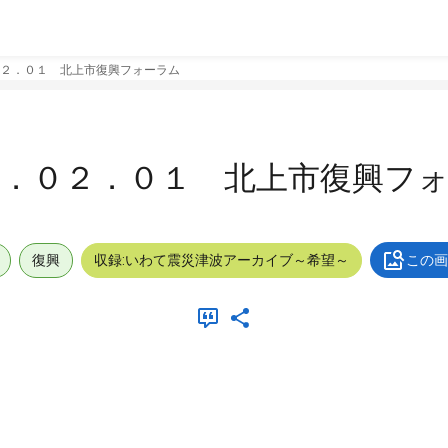
２．０１ 北上市復興フォーラム
４．０２．０１ 北上市復興フ
復興
収録:いわて震災津波アーカイブ～希望～
この画