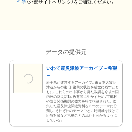
件等
（外部サイトへリンク）をご確認ください。
データの提供元
いわて震災津波アーカイブ～希望
～
岩手県が運営するアーカイブ。東日本大震災
津波からの復旧・復興の状況を後世に残すとと
もに、これらの出来事から得た教訓を今後の国
内外の防災活動、教育等に生かすため、市町村
や防災関係機関の協力を得て構築された。収
集した震災津波関連資料を６つのテーマに分
類し、それぞれのテーマごとに時間軸を設けて
応急対策など活動ごとの流れも分かるように
している。