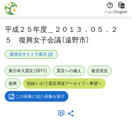
本文に飛ぶ
ヘルプ
English
平成２５年度＿２０１３．０５．２
５ 復興女子会議（遠野市）
提供元サイトで表示
東日本大震災 (2011)
震災への備え
被災状況
復興
収録:いわて震災津波アーカイブ～希望～
この画像に似た画像を探す