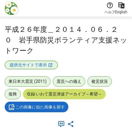
本文に飛ぶ
ヘルプ
English
平成２６年度＿２０１４．０６．２
０ 岩手県防災ボランティア支援ネッ
トワーク
提供元サイトで表示
東日本大震災 (2011)
震災への備え
被災状況
復興
収録:いわて震災津波アーカイブ～希望～
この画像に似た画像を探す