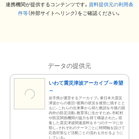
連携機関が提供するコンテンツです。
資料提供元の利用条
件等
（外部サイトへリンク）をご確認ください。
データの提供元
いわて震災津波アーカイブ～希望
～
岩手県が運営するアーカイブ。東日本大震災
津波からの復旧・復興の状況を後世に残すとと
もに、これらの出来事から得た教訓を今後の国
内外の防災活動、教育等に生かすため、市町村
や防災関係機関の協力を得て構築された。収
集した震災津波関連資料を６つのテーマに分
類し、それぞれのテーマごとに時間軸を設けて
応急対策など活動ごとの流れも分かるように
している。